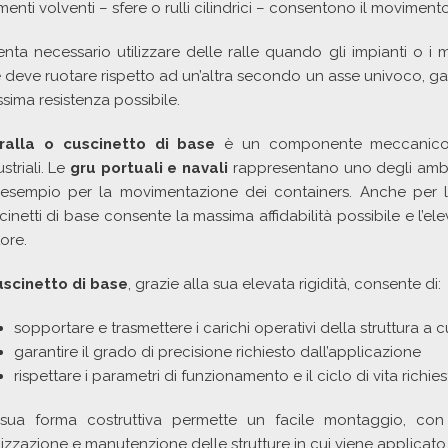
menti volventi – sfere o rulli cilindrici – consentono il movimento
enta necessario utilizzare delle ralle quando gli impianti o i
 deve ruotare rispetto ad un’altra secondo un asse univoco, ga
sima resistenza possibile.
ralla o cuscinetto di base
è un componente meccanico che
striali. Le
gru portuali e navali
rappresentano uno degli ambiti 
esempio per la movimentazione dei containers. Anche per
cinetti di base consente la massima affidabilità possibile e l’el
ore.
uscinetto di base
, grazie alla sua elevata rigidità, consente di:
sopportare e trasmettere i carichi operativi della struttura a 
garantire il grado di precisione richiesto dall’applicazione
rispettare i parametri di funzionamento e il ciclo di vita richies
sua forma costruttiva permette un facile montaggio, con 
lizzazione e manutenzione delle strutture in cui viene applicato